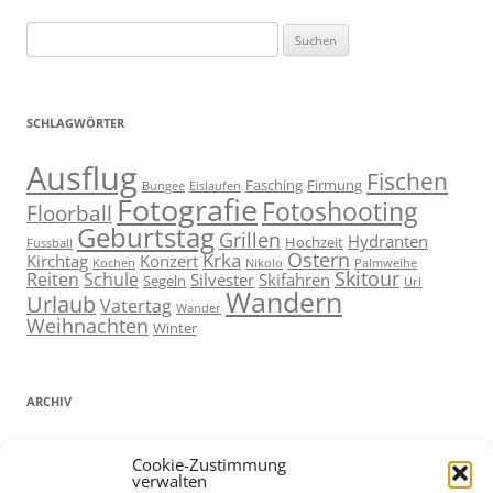
Suchen
nach:
SCHLAGWÖRTER
Ausflug
Fischen
Fasching
Firmung
Bungee
Eislaufen
Fotografie
Fotoshooting
Floorball
Geburtstag
Grillen
Hydranten
Hochzeit
Fussball
Ostern
Krka
Kirchtag
Konzert
Kochen
Nikolo
Palmweihe
Skitour
Reiten
Schule
Silvester
Skifahren
Segeln
Url
Wandern
Urlaub
Vatertag
Wander
Weihnachten
Winter
ARCHIV
ARCHIV
Cookie-Zustimmung
verwalten