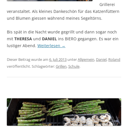
Grillerei
veranstaltet. Als kleines Dankeschön für das Katzenfüttern
und Blumen giessen während meines Segeltörns.
Bis spät in die Nacht wurde gegrillt und dann sogar noch
mit
THERESA
und
DANIEL
ins BIERO gegangen. Es war ein
lustiger Abend.
Weiterlesen
→
Dieser Beitrag wurde am
6. Juli 2013
unter
Allgemein
,
Daniel
,
Roland
veröffentlicht. Schlagwörter:
Grillen
,
Schule
.