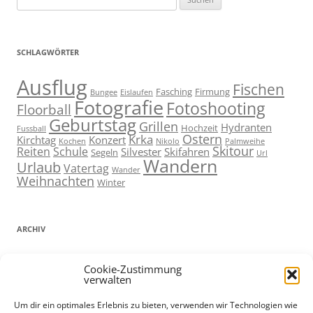
nach:
SCHLAGWÖRTER
Ausflug
Fischen
Fasching
Firmung
Bungee
Eislaufen
Fotografie
Fotoshooting
Floorball
Geburtstag
Grillen
Hydranten
Hochzeit
Fussball
Ostern
Krka
Kirchtag
Konzert
Kochen
Nikolo
Palmweihe
Skitour
Reiten
Schule
Silvester
Skifahren
Segeln
Url
Wandern
Urlaub
Vatertag
Wander
Weihnachten
Winter
ARCHIV
ARCHIV
Cookie-Zustimmung
verwalten
Um dir ein optimales Erlebnis zu bieten, verwenden wir Technologien wie