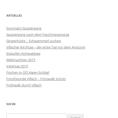
AKTUELLES
Sonntag’s Spaziergang
Spaziergang nach dem Faschingsamstag
Gingerhütte – Schwammerl suchen
Villacher Kirchtag – der erste Tag vor dem Ansturm
Eislaufen Aichwaldsee
Weihnachten 2015
Vatertag 2015
Fischen in OÖ Aigen-Schlägl
Fotofreunde Villach – Fotowalk Schütt
Frühwalk durch Villach
SUCHE
Suchen