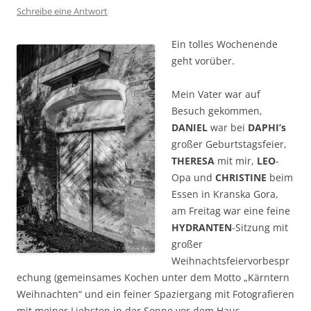
Schreibe eine Antwort
Ein tolles Wochenende
geht vorüber.
Mein Vater war auf
Besuch gekommen,
DANIEL
war bei
DAPHI’s
großer Geburtstagsfeier,
THERESA
mit mir,
LEO
-
Opa und
CHRISTINE
beim
Essen in Kranska Gora,
am Freitag war eine feine
HYDRANTEN
-Sitzung mit
großer
Weihnachtsfeiervorbespr
echung (gemeinsames Kochen unter dem Motto „Kärntern
Weihnachten“ und ein feiner Spaziergang mit Fotografieren
mit meiner Liebsten in der Sonne vor dem Haus.