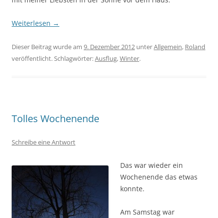
Weiterlesen
→
Dieser Beitrag wurde am
9. Dezember 2012
unter
Allgemein
,
Roland
veröffentlicht. Schlagwörter:
Ausflug
,
Winter
.
Tolles Wochenende
Schreibe eine Antwort
Das war wieder ein
Wochenende das etwas
konnte.
Am Samstag war