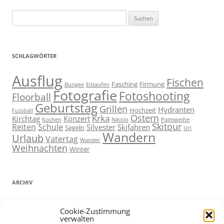
Suchen
nach:
SCHLAGWÖRTER
Ausflug
Fischen
Fasching
Firmung
Bungee
Eislaufen
Fotografie
Fotoshooting
Floorball
Geburtstag
Grillen
Hydranten
Hochzeit
Fussball
Ostern
Krka
Kirchtag
Konzert
Kochen
Nikolo
Palmweihe
Skitour
Reiten
Schule
Silvester
Skifahren
Segeln
Url
Wandern
Urlaub
Vatertag
Wander
Weihnachten
Winter
ARCHIV
ARCHIV
Cookie-Zustimmung
verwalten