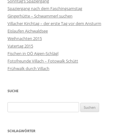
Sonntag’s Spaziergang
Spaziergang nach dem Faschingsamstag
Gingerhütte – Schwammerl suchen
Villacher Kirchtag – der erste Tag vor dem Ansturm
Eislaufen Aichwaldsee
Weihnachten 2015
Vatertag 2015
Fischen in OÖ Aigen-Schlägl
Fotofreunde Villach – Fotowalk Schütt
Frühwalk durch Villach
SUCHE
Suchen
nach:
SCHLAGWÖRTER