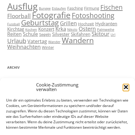
Ausflug
Fischen
Fasching
Firmung
Bungee
Eislaufen
Fotografie
Fotoshooting
Floorball
Geburtstag
Grillen
Hydranten
Hochzeit
Fussball
Ostern
Krka
Kirchtag
Konzert
Kochen
Nikolo
Palmweihe
Skitour
Reiten
Schule
Silvester
Skifahren
Segeln
Url
Wandern
Urlaub
Vatertag
Wander
Weihnachten
Winter
ARCHIV
ARCHIV
Cookie-Zustimmung
verwalten
Um dir ein optimales Erlebnis zu bieten, verwenden wir Technologien wie
Cookies, um Geräteinformationen zu speichern und/oder darauf
ADMIN
zuzugreifen. Wenn du diesen Technologien zustimmst, können wir Daten
wie das Surfverhalten oder eindeutige IDs auf dieser Website
Anmelden
verarbeiten. Wenn du deine Zustimmung nicht erteilst oder zurückziehst,
können bestimmte Merkmale und Funktionen beeinträchtigt werden.
Eintrags-Feed