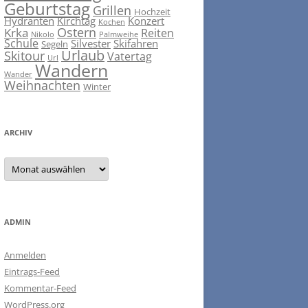
Geburtstag
Grillen
Hochzeit
Hydranten
Kirchtag
Konzert
Kochen
Ostern
Krka
Reiten
Nikolo
Palmweihe
Schule
Silvester
Skifahren
Segeln
Urlaub
Skitour
Vatertag
Url
Wandern
Wander
Weihnachten
Winter
ARCHIV
ARCHIV
ADMIN
Anmelden
Eintrags-Feed
Kommentar-Feed
WordPress.org