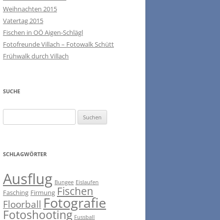
Weihnachten 2015
Vatertag 2015
Fischen in OÖ Aigen-Schlägl
Fotofreunde Villach – Fotowalk Schütt
Frühwalk durch Villach
SUCHE
Suchen
nach:
SCHLAGWÖRTER
Ausflug
Bungee
Eislaufen
Fischen
Fasching
Firmung
Fotografie
Floorball
Fotoshooting
Fussball