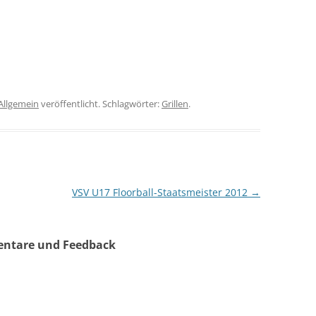
Allgemein
veröffentlicht. Schlagwörter:
Grillen
.
VSV U17 Floorball-Staatsmeister 2012
→
entare und Feedback