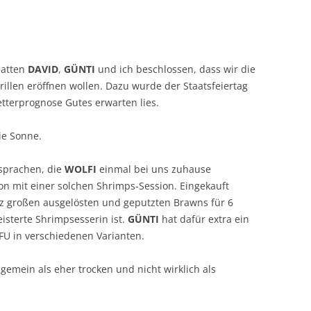
i
hatten
DAVID
,
GÜNTI
und ich beschlossen, dass wir die
illen eröffnen wollen. Dazu wurde der Staatsfeiertag
tterprognose Gutes erwarten lies.
ie Sonne.
 sprachen, die
WOLFI
einmal bei uns zuhause
son mit einer solchen Shrimps-Session. Eingekauft
z großen ausgelösten und geputzten Brawns für 6
isterte Shrimpsesserin ist.
GÜNTI
hat dafür extra ein
OFU in verschiedenen Varianten.
lgemein als eher trocken und nicht wirklich als