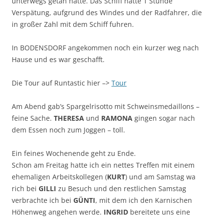
unterwegs getan hatte. Das Schiff hatte 1 Stunde
Verspätung, aufgrund des Windes und der Radfahrer, die
in großer Zahl mit dem Schiff fuhren.
In BODENSDORF angekommen noch ein kurzer weg nach
Hause und es war geschafft.
Die Tour auf Runtastic hier –>
Tour
Am Abend gab’s Spargelrisotto mit Schweinsmedaillons –
feine Sache.
THERESA
und
RAMONA
gingen sogar nach
dem Essen noch zum Joggen – toll.
Ein feines Wochenende geht zu Ende.
Schon am Freitag hatte ich ein nettes Treffen mit einem
ehemaligen Arbeitskollegen (
KURT
) und am Samstag wa
rich bei
GILLI
zu Besuch und den restlichen Samstag
verbrachte ich bei
GÜNTI
, mit dem ich den Karnischen
Höhenweg angehen werde.
INGRID
bereitete uns eine