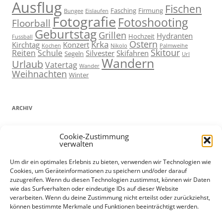
Ausflug
Fischen
Fasching
Firmung
Bungee
Eislaufen
Fotografie
Fotoshooting
Floorball
Geburtstag
Grillen
Hydranten
Hochzeit
Fussball
Ostern
Krka
Kirchtag
Konzert
Kochen
Nikolo
Palmweihe
Skitour
Reiten
Schule
Silvester
Skifahren
Segeln
Url
Wandern
Urlaub
Vatertag
Wander
Weihnachten
Winter
ARCHIV
ARCHIV
Cookie-Zustimmung
verwalten
Um dir ein optimales Erlebnis zu bieten, verwenden wir Technologien wie
Cookies, um Geräteinformationen zu speichern und/oder darauf
ADMIN
zuzugreifen. Wenn du diesen Technologien zustimmst, können wir Daten
wie das Surfverhalten oder eindeutige IDs auf dieser Website
Anmelden
verarbeiten. Wenn du deine Zustimmung nicht erteilst oder zurückziehst,
können bestimmte Merkmale und Funktionen beeinträchtigt werden.
Eintrags-Feed
Kommentar-Feed