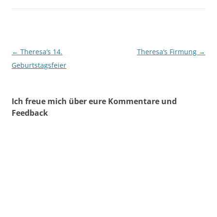
Beitragsnavigation
←
Theresa‘s 14.
Theresa‘s Firmung
→
Geburtstagsfeier
Ich freue mich über eure Kommentare und
Feedback