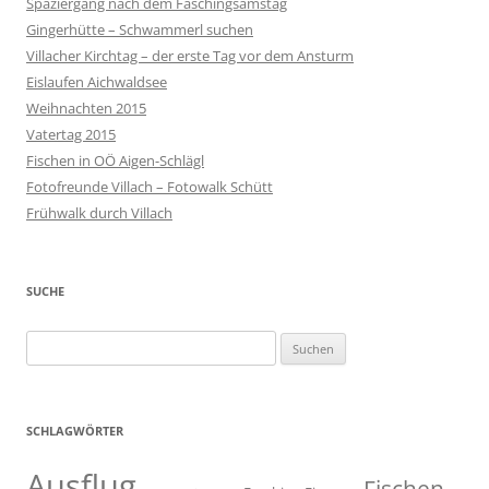
Spaziergang nach dem Faschingsamstag
Gingerhütte – Schwammerl suchen
Villacher Kirchtag – der erste Tag vor dem Ansturm
Eislaufen Aichwaldsee
Weihnachten 2015
Vatertag 2015
Fischen in OÖ Aigen-Schlägl
Fotofreunde Villach – Fotowalk Schütt
Frühwalk durch Villach
SUCHE
Suchen
nach:
SCHLAGWÖRTER
Ausflug