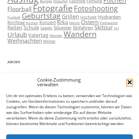
Fischen
Fasching
Firmung
Bungee
Eislaufen
Fotografie
Fotoshooting
Floorball
Geburtstag
Grillen
Hydranten
Hochzeit
Fussball
Ostern
Krka
Kirchtag
Konzert
Kochen
Nikolo
Palmweihe
Skitour
Reiten
Schule
Silvester
Skifahren
Segeln
Url
Wandern
Urlaub
Vatertag
Wander
Weihnachten
Winter
ARCHIV
ARCHIV
Cookie-Zustimmung
verwalten
Um dir ein optimales Erlebnis zu bieten, verwenden wir Technologien wie
Cookies, um Geräteinformationen zu speichern und/oder darauf
ADMIN
zuzugreifen. Wenn du diesen Technologien zustimmst, können wir Daten
wie das Surfverhalten oder eindeutige IDs auf dieser Website
Anmelden
verarbeiten. Wenn du deine Zustimmung nicht erteilst oder zurückziehst,
können bestimmte Merkmale und Funktionen beeinträchtigt werden.
Eintrags-Feed
Kommentar-Feed
Datenschutz und Cookies: Diese Website verwendet Cookies. Wenn du