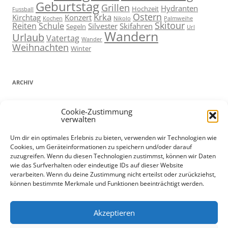
Geburtstag
Grillen
Hydranten
Hochzeit
Fussball
Ostern
Krka
Kirchtag
Konzert
Kochen
Nikolo
Palmweihe
Skitour
Reiten
Schule
Silvester
Skifahren
Segeln
Url
Wandern
Urlaub
Vatertag
Wander
Weihnachten
Winter
ARCHIV
ARCHIV
Cookie-Zustimmung
verwalten
Um dir ein optimales Erlebnis zu bieten, verwenden wir Technologien wie
Cookies, um Geräteinformationen zu speichern und/oder darauf
ADMIN
zuzugreifen. Wenn du diesen Technologien zustimmst, können wir Daten
wie das Surfverhalten oder eindeutige IDs auf dieser Website
Anmelden
verarbeiten. Wenn du deine Zustimmung nicht erteilst oder zurückziehst,
können bestimmte Merkmale und Funktionen beeinträchtigt werden.
Eintrags-Feed
Kommentar-Feed
Datenschutz und Cookies: Diese Website verwendet Cookies. Wenn du
WordPress.org
Akzeptieren
die Website weiterhin nutzt, stimmst du der Verwendung von Cookies
zu.