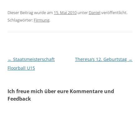
Dieser Beitrag wurde am
15. Mai 2010
unter
Daniel
veröffentlicht.
Schlagwörter:
Firmung
.
Beitragsnavigation
←
Staatsmeisterschaft
Theresa‘s 12. Geburtstag
→
Floorball U15
Ich freue mich über eure Kommentare und
Feedback