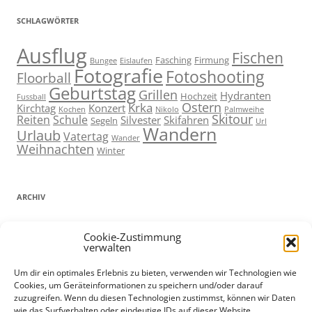
SCHLAGWÖRTER
Ausflug
Fischen
Fasching
Firmung
Bungee
Eislaufen
Fotografie
Fotoshooting
Floorball
Geburtstag
Grillen
Hydranten
Hochzeit
Fussball
Ostern
Krka
Kirchtag
Konzert
Kochen
Nikolo
Palmweihe
Skitour
Reiten
Schule
Silvester
Skifahren
Segeln
Url
Wandern
Urlaub
Vatertag
Wander
Weihnachten
Winter
ARCHIV
ARCHIV
Cookie-Zustimmung
verwalten
Um dir ein optimales Erlebnis zu bieten, verwenden wir Technologien wie
Cookies, um Geräteinformationen zu speichern und/oder darauf
ADMIN
zuzugreifen. Wenn du diesen Technologien zustimmst, können wir Daten
wie das Surfverhalten oder eindeutige IDs auf dieser Website