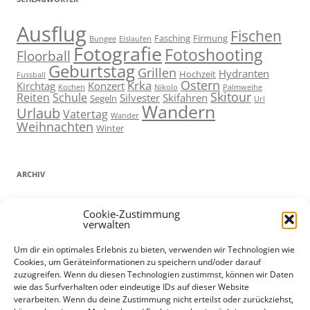
Ausflug
Fischen
Fasching
Firmung
Bungee
Eislaufen
Fotografie
Fotoshooting
Floorball
Geburtstag
Grillen
Hydranten
Hochzeit
Fussball
Ostern
Krka
Kirchtag
Konzert
Kochen
Nikolo
Palmweihe
Skitour
Reiten
Schule
Silvester
Skifahren
Segeln
Url
Wandern
Urlaub
Vatertag
Wander
Weihnachten
Winter
ARCHIV
ARCHIV
Cookie-Zustimmung
verwalten
Um dir ein optimales Erlebnis zu bieten, verwenden wir Technologien wie
Cookies, um Geräteinformationen zu speichern und/oder darauf
ADMIN
zuzugreifen. Wenn du diesen Technologien zustimmst, können wir Daten
wie das Surfverhalten oder eindeutige IDs auf dieser Website
Anmelden
verarbeiten. Wenn du deine Zustimmung nicht erteilst oder zurückziehst,