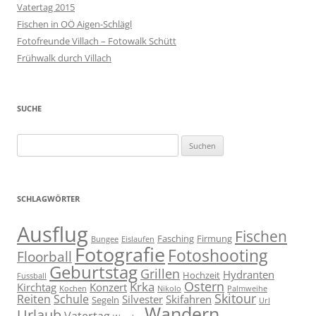
Vatertag 2015
Fischen in OÖ Aigen-Schlägl
Fotofreunde Villach – Fotowalk Schütt
Frühwalk durch Villach
SUCHE
Suchen
nach:
SCHLAGWÖRTER
Ausflug
Fischen
Fasching
Firmung
Bungee
Eislaufen
Fotografie
Fotoshooting
Floorball
Geburtstag
Grillen
Hydranten
Hochzeit
Fussball
Ostern
Krka
Kirchtag
Konzert
Kochen
Nikolo
Palmweihe
Skitour
Reiten
Schule
Silvester
Skifahren
Segeln
Url
Wandern
Urlaub
Vatertag