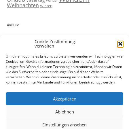
Wander
Weihnachten
Winter
ARCHIV
ARCHIV
Cookie-Zustimmung
verwalten
Um dir ein optimales Erlebnis zu bieten, verwenden wir Technologien wie
Cookies, um Geräteinformationen zu speichern und/oder darauf
ADMIN
zuzugreifen. Wenn du diesen Technologien zustimmst, können wir Daten
wie das Surfverhalten oder eindeutige IDs auf dieser Website
Anmelden
verarbeiten. Wenn du deine Zustimmung nicht erteilst oder zurückziehst,
können bestimmte Merkmale und Funktionen beeinträchtigt werden.
Eintrags-Feed
Kommentar-Feed
Datenschutz und Cookies: Diese Website verwendet Cookies. Wenn du
WordPress.org
Akzeptieren
die Website weiterhin nutzt, stimmst du der Verwendung von Cookies
zu.
Ablehnen
Weitere Informationen, beispielsweise zur Kontrolle von Cookies,
findest du hier:
Cookie-Richtlinie
Einstellungen ansehen