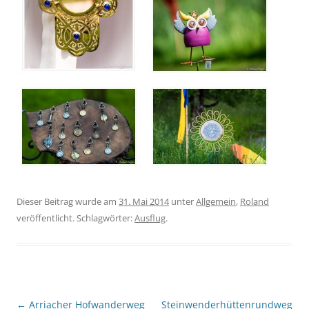
Dieser Beitrag wurde am
31. Mai 2014
unter
Allgemein
,
Roland
veröffentlicht. Schlagwörter:
Ausflug
.
Beitragsnavigation
←
Arriacher Hofwanderweg
Steinwenderhüttenrundweg