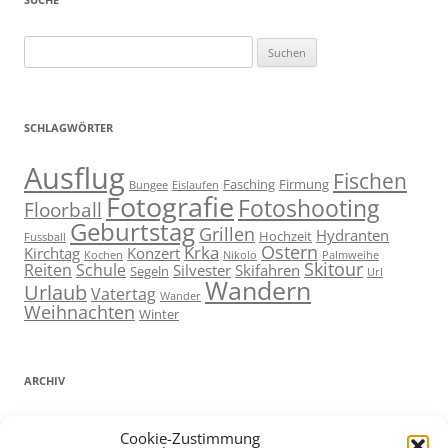
Suchen
nach:
SCHLAGWÖRTER
Ausflug
Fischen
Fasching
Firmung
Bungee
Eislaufen
Fotografie
Fotoshooting
Floorball
Geburtstag
Grillen
Hydranten
Hochzeit
Fussball
Ostern
Krka
Kirchtag
Konzert
Kochen
Nikolo
Palmweihe
Skitour
Reiten
Schule
Silvester
Skifahren
Segeln
Url
Wandern
Urlaub
Vatertag
Wander
Weihnachten
Winter
ARCHIV
ARCHIV
Cookie-Zustimmung