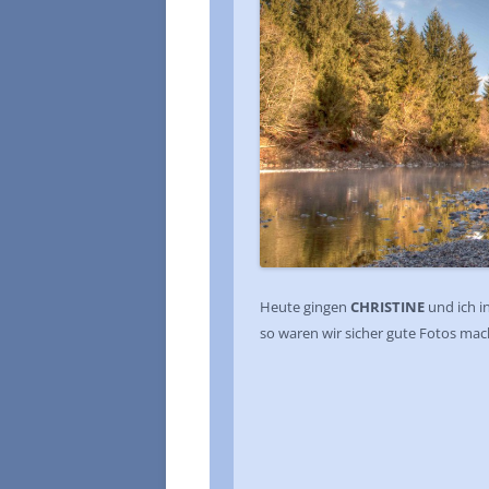
Heute gingen
CHRISTINE
und ich i
so waren wir sicher gute Fotos ma