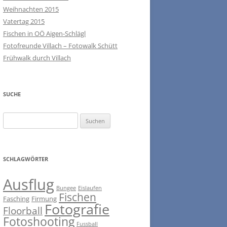
Weihnachten 2015
Vatertag 2015
Fischen in OÖ Aigen-Schlägl
Fotofreunde Villach – Fotowalk Schütt
Frühwalk durch Villach
SUCHE
Suchen
nach:
SCHLAGWÖRTER
Ausflug
Bungee
Eislaufen
Fischen
Fasching
Firmung
Fotografie
Floorball
Fotoshooting
Fussball