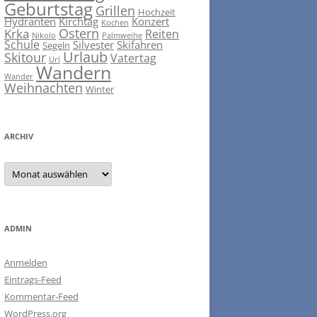
Geburtstag
Grillen
Hochzeit
Hydranten
Kirchtag
Konzert
Kochen
Ostern
Krka
Reiten
Nikolo
Palmweihe
Schule
Silvester
Skifahren
Segeln
Urlaub
Skitour
Vatertag
Url
Wandern
Wander
Weihnachten
Winter
ARCHIV
ARCHIV
ADMIN
Anmelden
Eintrags-Feed
Kommentar-Feed
WordPress.org