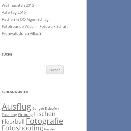
Weihnachten 2015
Vatertag 2015
Fischen in OÖ Aigen-Schlägl
Fotofreunde Villach – Fotowalk Schütt
Frühwalk durch Villach
SUCHE
Suchen
nach:
SCHLAGWÖRTER
Ausflug
Bungee
Eislaufen
Fischen
Fasching
Firmung
Fotografie
Floorball
Fotoshooting
Fussball