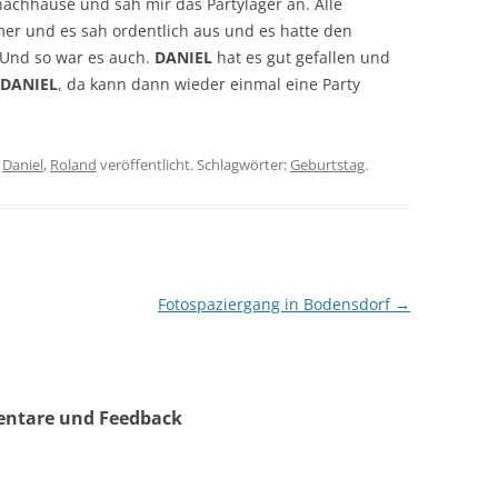
achhause und sah mir das Partylager an. Alle
er und es sah ordentlich aus und es hatte den
 Und so war es auch.
DANIEL
hat es gut gefallen und
DANIEL
, da kann dann wieder einmal eine Party
r
Daniel
,
Roland
veröffentlicht. Schlagwörter:
Geburtstag
.
Fotospaziergang in Bodensdorf
→
entare und Feedback