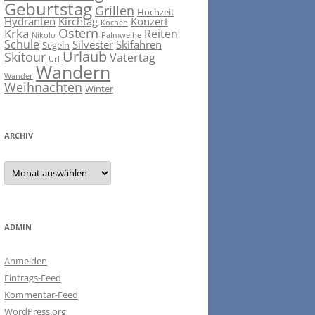
Geburtstag
Grillen
Hochzeit
Hydranten
Kirchtag
Konzert
Kochen
Ostern
Krka
Reiten
Nikolo
Palmweihe
Schule
Silvester
Skifahren
Segeln
Urlaub
Skitour
Vatertag
Url
Wandern
Wander
Weihnachten
Winter
ARCHIV
ARCHIV
ADMIN
Anmelden
Eintrags-Feed
Kommentar-Feed
WordPress.org