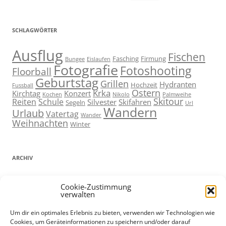
nach:
SCHLAGWÖRTER
Ausflug
Fischen
Fasching
Firmung
Bungee
Eislaufen
Fotografie
Fotoshooting
Floorball
Geburtstag
Grillen
Hydranten
Hochzeit
Fussball
Ostern
Krka
Kirchtag
Konzert
Kochen
Nikolo
Palmweihe
Skitour
Reiten
Schule
Silvester
Skifahren
Segeln
Url
Wandern
Urlaub
Vatertag
Wander
Weihnachten
Winter
ARCHIV
ARCHIV
Cookie-Zustimmung
verwalten
Um dir ein optimales Erlebnis zu bieten, verwenden wir Technologien wie
Cookies, um Geräteinformationen zu speichern und/oder darauf
ADMIN