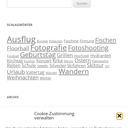
Suchen
nach:
SCHLAGWÖRTER
Ausflug
Fischen
Fasching
Firmung
Bungee
Eislaufen
Fotografie
Fotoshooting
Floorball
Geburtstag
Grillen
Hydranten
Hochzeit
Fussball
Ostern
Krka
Kirchtag
Konzert
Kochen
Nikolo
Palmweihe
Skitour
Reiten
Schule
Silvester
Skifahren
Segeln
Url
Wandern
Urlaub
Vatertag
Wander
Weihnachten
Winter
ARCHIV
ARCHIV
Cookie-Zustimmung
verwalten