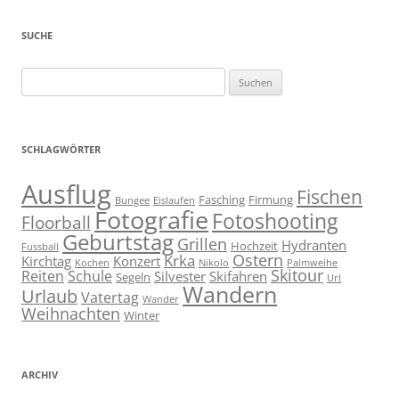
SUCHE
Suchen
nach:
SCHLAGWÖRTER
Ausflug
Fischen
Fasching
Firmung
Bungee
Eislaufen
Fotografie
Fotoshooting
Floorball
Geburtstag
Grillen
Hydranten
Hochzeit
Fussball
Ostern
Krka
Kirchtag
Konzert
Kochen
Nikolo
Palmweihe
Skitour
Reiten
Schule
Silvester
Skifahren
Segeln
Url
Wandern
Urlaub
Vatertag
Wander
Weihnachten
Winter
ARCHIV