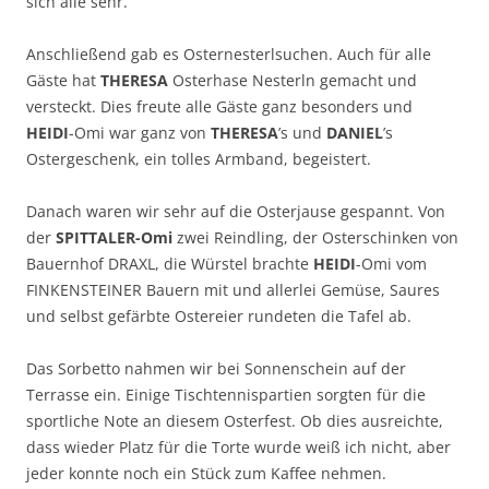
sich alle sehr.
Anschließend gab es Osternesterlsuchen. Auch für alle
Gäste hat
THERESA
Osterhase Nesterln gemacht und
versteckt. Dies freute alle Gäste ganz besonders und
HEIDI
-Omi war ganz von
THERESA
’s und
DANIEL
’s
Ostergeschenk, ein tolles Armband, begeistert.
Danach waren wir sehr auf die Osterjause gespannt. Von
der
SPITTALER-Omi
zwei Reindling, der Osterschinken von
Bauernhof DRAXL, die Würstel brachte
HEIDI
-Omi vom
FINKENSTEINER Bauern mit und allerlei Gemüse, Saures
und selbst gefärbte Ostereier rundeten die Tafel ab.
Das Sorbetto nahmen wir bei Sonnenschein auf der
Terrasse ein. Einige Tischtennispartien sorgten für die
sportliche Note an diesem Osterfest. Ob dies ausreichte,
dass wieder Platz für die Torte wurde weiß ich nicht, aber
jeder konnte noch ein Stück zum Kaffee nehmen.