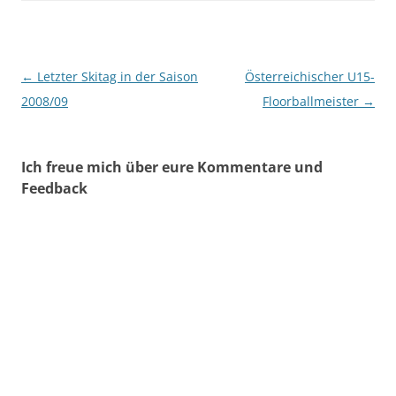
Beitragsnavigation
←
Letzter Skitag in der Saison
Österreichischer U15-
2008/09
Floorballmeister
→
Ich freue mich über eure Kommentare und
Feedback