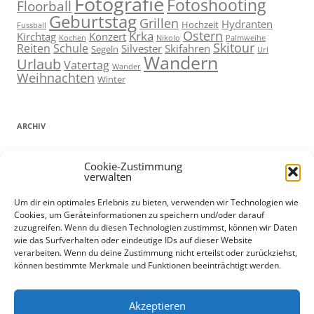
Fotografie
Fotoshooting
Floorball
Geburtstag
Grillen
Hydranten
Hochzeit
Fussball
Ostern
Krka
Kirchtag
Konzert
Kochen
Nikolo
Palmweihe
Skitour
Reiten
Schule
Silvester
Skifahren
Segeln
Url
Wandern
Urlaub
Vatertag
Wander
Weihnachten
Winter
ARCHIV
ARCHIV
Cookie-Zustimmung
verwalten
Um dir ein optimales Erlebnis zu bieten, verwenden wir Technologien wie
Cookies, um Geräteinformationen zu speichern und/oder darauf
ADMIN
zuzugreifen. Wenn du diesen Technologien zustimmst, können wir Daten
wie das Surfverhalten oder eindeutige IDs auf dieser Website
Anmelden
verarbeiten. Wenn du deine Zustimmung nicht erteilst oder zurückziehst,
können bestimmte Merkmale und Funktionen beeinträchtigt werden.
Eintrags-Feed
Kommentar-Feed
Datenschutz und Cookies: Diese Website verwendet Cookies. Wenn du
WordPress.org
Akzeptieren
die Website weiterhin nutzt, stimmst du der Verwendung von Cookies