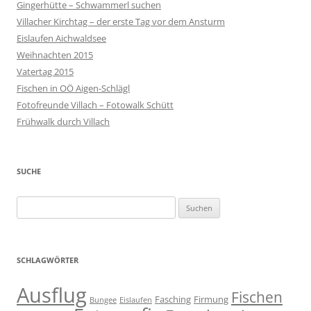
Gingerhütte – Schwammerl suchen
Villacher Kirchtag – der erste Tag vor dem Ansturm
Eislaufen Aichwaldsee
Weihnachten 2015
Vatertag 2015
Fischen in OÖ Aigen-Schlägl
Fotofreunde Villach – Fotowalk Schütt
Frühwalk durch Villach
SUCHE
Suchen
nach:
SCHLAGWÖRTER
Ausflug
Fischen
Fasching
Firmung
Bungee
Eislaufen