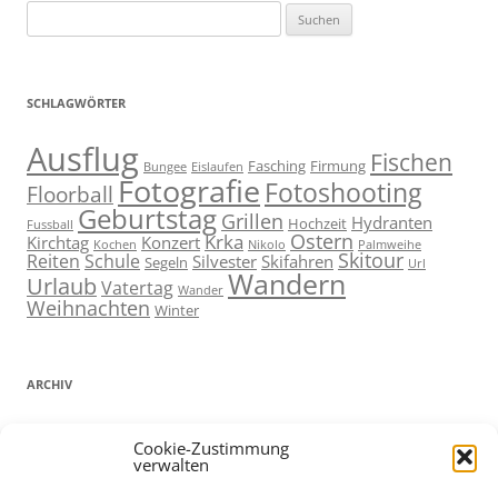
Suchen
nach:
SCHLAGWÖRTER
Ausflug
Fischen
Fasching
Firmung
Bungee
Eislaufen
Fotografie
Fotoshooting
Floorball
Geburtstag
Grillen
Hydranten
Hochzeit
Fussball
Ostern
Krka
Kirchtag
Konzert
Kochen
Nikolo
Palmweihe
Skitour
Reiten
Schule
Silvester
Skifahren
Segeln
Url
Wandern
Urlaub
Vatertag
Wander
Weihnachten
Winter
ARCHIV
ARCHIV
Cookie-Zustimmung
verwalten