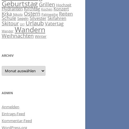
Geburtstag
Grillen
Hochzeit
Hydranten
Kirchtag
Konzert
Kochen
Ostern
Krka
Reiten
Nikolo
Palmweihe
Schule
Silvester
Skifahren
Segeln
Urlaub
Skitour
Vatertag
Url
Wandern
Wander
Weihnachten
Winter
ARCHIV
ARCHIV
ADMIN
Anmelden
Eintrags-Feed
Kommentar-Feed
WordPress.org