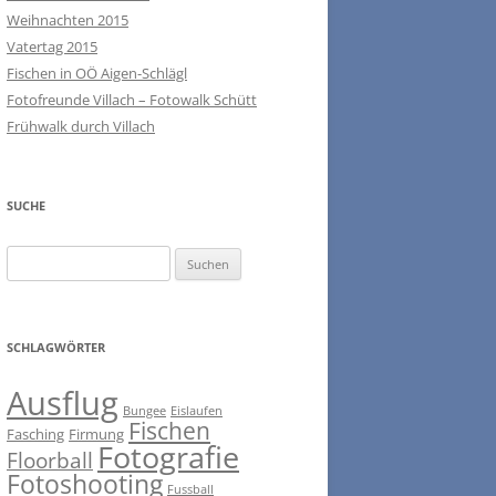
Weihnachten 2015
Vatertag 2015
Fischen in OÖ Aigen-Schlägl
Fotofreunde Villach – Fotowalk Schütt
Frühwalk durch Villach
SUCHE
Suchen
nach:
SCHLAGWÖRTER
Ausflug
Bungee
Eislaufen
Fischen
Fasching
Firmung
Fotografie
Floorball
Fotoshooting
Fussball