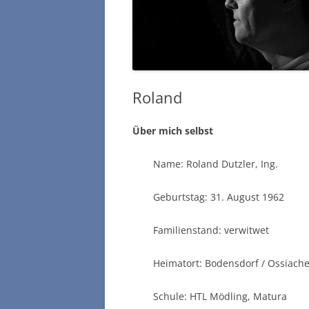
Roland
Über mich selbst
Name: Roland Dutzler, Ing.
Geburtstag: 31. August 1962
Familienstand: verwitwet
Heimatort: Bodensdorf / Ossiache
Schule: HTL Mödling, Matura