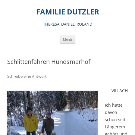
Zum
Inhalt
FAMILIE DUTZLER
springen
THERESA, DANIEL, ROLAND
Menü
Schlittenfahren Hundsmarhof
Schreibe eine Antwort
VILLACH
Ich hatte
davon
schon seit
Längerem
gehört und