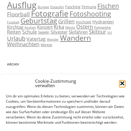
Ausflug
Fischen
Fasching
Firmung
Bungee
Eislaufen
Fotografie
Fotoshooting
Floorball
Geburtstag
Grillen
Hydranten
Hochzeit
Fussball
Ostern
Krka
Kirchtag
Konzert
Kochen
Nikolo
Palmweihe
Skitour
Reiten
Schule
Silvester
Skifahren
Segeln
Url
Wandern
Urlaub
Vatertag
Wander
Weihnachten
Winter
ARCHIV
ARCHIV
Cookie-Zustimmung
verwalten
Um dir ein optimales Erlebnis zu bieten, verwenden wir Technologien wie
Cookies, um Geräteinformationen zu speichern und/oder darauf
ADMIN
zuzugreifen. Wenn du diesen Technologien zustimmst, können wir Daten
wie das Surfverhalten oder eindeutige IDs auf dieser Website
Anmelden
verarbeiten. Wenn du deine Zustimmung nicht erteilst oder zurückziehst,
können bestimmte Merkmale und Funktionen beeinträchtigt werden.
Eintrags-Feed
Kommentar-Feed