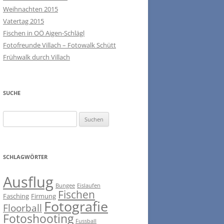
Weihnachten 2015
Vatertag 2015
Fischen in OÖ Aigen-Schlägl
Fotofreunde Villach – Fotowalk Schütt
Frühwalk durch Villach
SUCHE
Suchen
nach:
SCHLAGWÖRTER
Ausflug
Bungee
Eislaufen
Fischen
Fasching
Firmung
Fotografie
Floorball
Fotoshooting
Fussball