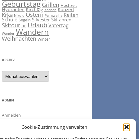
Geburtstag
Grillen
Hochzeit
Hydranten
Kirchtag
Konzert
Kochen
Ostern
Krka
Reiten
Nikolo
Palmweihe
Schule
Silvester
Skifahren
Segeln
Urlaub
Skitour
Vatertag
Url
Wandern
Wander
Weihnachten
Winter
ARCHIV
ARCHIV
ADMIN
Anmelden
Eintrags-Feed
Cookie-Zustimmung verwalten
Kommentar-Feed
WordPress.org
optimales Erlebnis zu bieten, verwenden wir Technologien wie Cookies, um