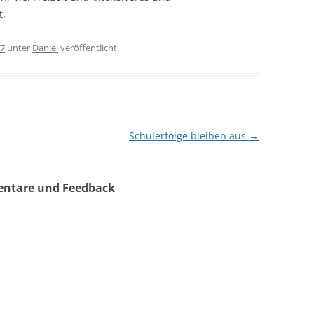
t.
07
unter
Daniel
veröffentlicht.
Schulerfolge bleiben aus
→
entare und Feedback