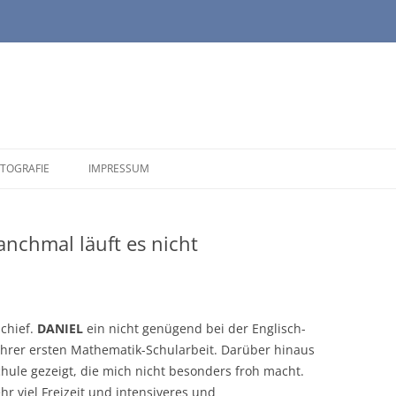
TOGRAFIE
IMPRESSUM
nchmal läuft es nicht
schief.
DANIEL
ein nicht genügend bei der Englisch-
ihrer ersten Mathematik-Schularbeit. Darüber hinaus
Schule gezeigt, die mich nicht besonders froh macht.
hr viel Freizeit und intensiveres und