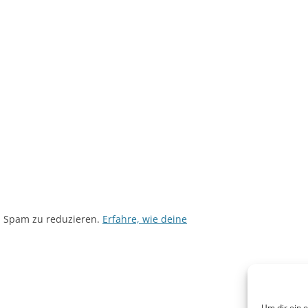
m Spam zu reduzieren.
Erfahre, wie deine
Um dir ein 