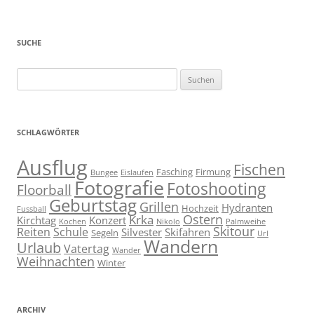
SUCHE
Suchen
nach:
SCHLAGWÖRTER
Ausflug
Fischen
Fasching
Firmung
Bungee
Eislaufen
Fotografie
Fotoshooting
Floorball
Geburtstag
Grillen
Hydranten
Hochzeit
Fussball
Ostern
Krka
Kirchtag
Konzert
Kochen
Nikolo
Palmweihe
Skitour
Reiten
Schule
Silvester
Skifahren
Segeln
Url
Wandern
Urlaub
Vatertag
Wander
Weihnachten
Winter
ARCHIV