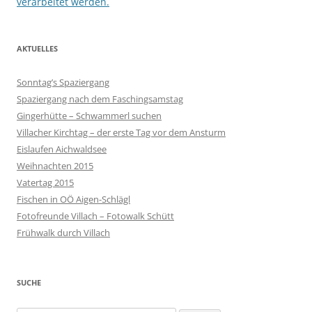
verarbeitet werden.
AKTUELLES
Sonntag’s Spaziergang
Spaziergang nach dem Faschingsamstag
Gingerhütte – Schwammerl suchen
Villacher Kirchtag – der erste Tag vor dem Ansturm
Eislaufen Aichwaldsee
Weihnachten 2015
Vatertag 2015
Fischen in OÖ Aigen-Schlägl
Fotofreunde Villach – Fotowalk Schütt
Frühwalk durch Villach
SUCHE