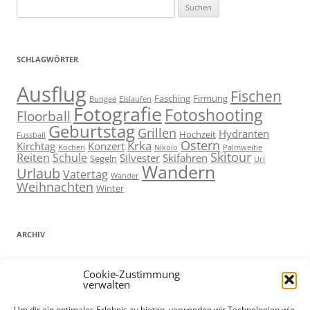
Suchen
nach:
SCHLAGWÖRTER
Ausflug
Fischen
Fasching
Firmung
Bungee
Eislaufen
Fotografie
Fotoshooting
Floorball
Geburtstag
Grillen
Hydranten
Hochzeit
Fussball
Ostern
Krka
Kirchtag
Konzert
Kochen
Nikolo
Palmweihe
Skitour
Reiten
Schule
Silvester
Skifahren
Segeln
Url
Wandern
Urlaub
Vatertag
Wander
Weihnachten
Winter
ARCHIV
ARCHIV
Cookie-Zustimmung
verwalten
Um dir ein optimales Erlebnis zu bieten, verwenden wir Technologien wie