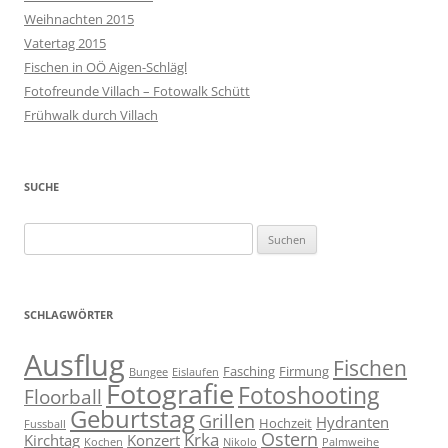
Weihnachten 2015
Vatertag 2015
Fischen in OÖ Aigen-Schlägl
Fotofreunde Villach – Fotowalk Schütt
Frühwalk durch Villach
SUCHE
Suchen
nach:
SCHLAGWÖRTER
Ausflug
Fischen
Fasching
Firmung
Bungee
Eislaufen
Fotografie
Fotoshooting
Floorball
Geburtstag
Grillen
Hydranten
Hochzeit
Fussball
Ostern
Krka
Kirchtag
Konzert
Kochen
Nikolo
Palmweihe