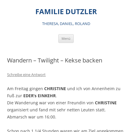
Zum
Inhalt
FAMILIE DUTZLER
springen
THERESA, DANIEL, ROLAND
Menü
Wandern – Twilight – Kekse backen
Schreibe eine Antwort
Am Freitag gingen
CHRISTINE
und ich von Annenheim zu
Fuß zur
EDER’s EINKEHR
.
Die Wanderung war von einer Freundin von
CHRISTINE
organisiert und fand mit sehr netten Leuten statt.
Abmarsch war um 16:00.
Schon nach 1 1/4 Stunden waren wir am Ziel angekommen,