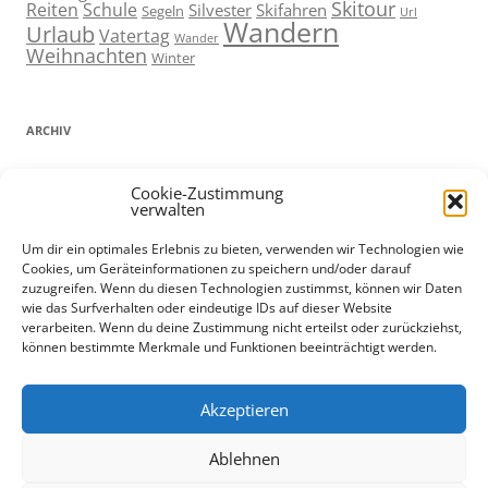
Skitour
Reiten
Schule
Silvester
Skifahren
Segeln
Url
Wandern
Urlaub
Vatertag
Wander
Weihnachten
Winter
ARCHIV
ARCHIV
Cookie-Zustimmung
verwalten
Um dir ein optimales Erlebnis zu bieten, verwenden wir Technologien wie
Cookies, um Geräteinformationen zu speichern und/oder darauf
ADMIN
zuzugreifen. Wenn du diesen Technologien zustimmst, können wir Daten
wie das Surfverhalten oder eindeutige IDs auf dieser Website
Anmelden
verarbeiten. Wenn du deine Zustimmung nicht erteilst oder zurückziehst,
können bestimmte Merkmale und Funktionen beeinträchtigt werden.
Eintrags-Feed
Kommentar-Feed
Datenschutz und Cookies: Diese Website verwendet Cookies. Wenn du
WordPress.org
Akzeptieren
die Website weiterhin nutzt, stimmst du der Verwendung von Cookies
zu.
Ablehnen
Weitere Informationen, beispielsweise zur Kontrolle von Cookies,
findest du hier:
Cookie-Richtlinie