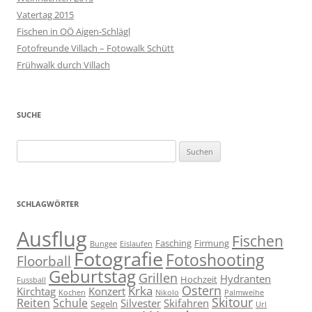
Vatertag 2015
Fischen in OÖ Aigen-Schlägl
Fotofreunde Villach – Fotowalk Schütt
Frühwalk durch Villach
SUCHE
Suchen
nach:
SCHLAGWÖRTER
Ausflug
Fischen
Fasching
Firmung
Bungee
Eislaufen
Fotografie
Fotoshooting
Floorball
Geburtstag
Grillen
Hydranten
Hochzeit
Fussball
Ostern
Krka
Kirchtag
Konzert
Kochen
Nikolo
Palmweihe
Skitour
Reiten
Schule
Silvester
Skifahren
Segeln
Url