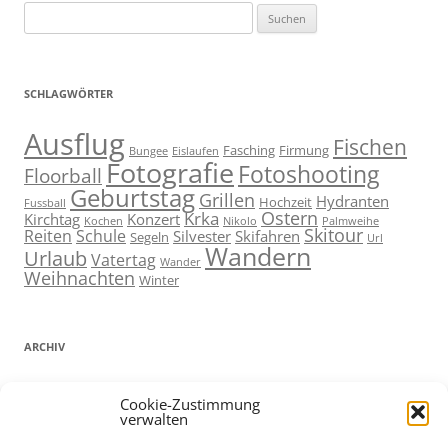
Suchen
nach:
SCHLAGWÖRTER
Ausflug
Fischen
Fasching
Firmung
Bungee
Eislaufen
Fotografie
Fotoshooting
Floorball
Geburtstag
Grillen
Hydranten
Hochzeit
Fussball
Ostern
Krka
Kirchtag
Konzert
Kochen
Nikolo
Palmweihe
Skitour
Reiten
Schule
Silvester
Skifahren
Segeln
Url
Wandern
Urlaub
Vatertag
Wander
Weihnachten
Winter
ARCHIV
ARCHIV
Cookie-Zustimmung
verwalten