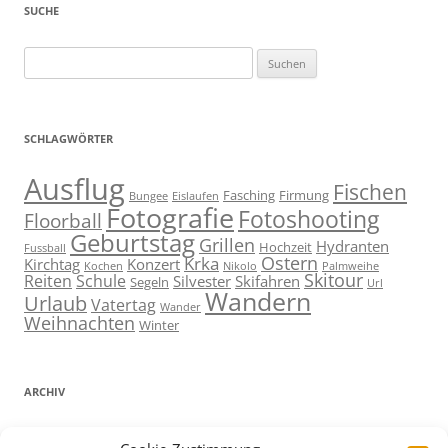
SUCHE
Suchen
nach:
SCHLAGWÖRTER
Ausflug
Fischen
Fasching
Firmung
Bungee
Eislaufen
Fotografie
Fotoshooting
Floorball
Geburtstag
Grillen
Hydranten
Hochzeit
Fussball
Ostern
Krka
Kirchtag
Konzert
Kochen
Nikolo
Palmweihe
Skitour
Reiten
Schule
Silvester
Skifahren
Segeln
Url
Wandern
Urlaub
Vatertag
Wander
Weihnachten
Winter
ARCHIV
ARCHIV