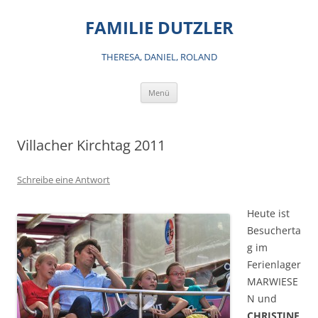
Zum
Inhalt
FAMILIE DUTZLER
springen
THERESA, DANIEL, ROLAND
Menü
Villacher Kirchtag 2011
Schreibe eine Antwort
Heute ist
Besucherta
g im
Ferienlager
MARWIESE
N und
CHRISTINE