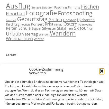
Ausflug
Fischen
Fasching
Firmung
Bungee
Eislaufen
Fotografie
Fotoshooting
Floorball
Geburtstag
Grillen
Hydranten
Hochzeit
Fussball
Ostern
Krka
Kirchtag
Konzert
Kochen
Nikolo
Palmweihe
Skitour
Reiten
Schule
Silvester
Skifahren
Segeln
Url
Wandern
Urlaub
Vatertag
Wander
Weihnachten
Winter
ARCHIV
ARCHIV
Cookie-Zustimmung
verwalten
Um dir ein optimales Erlebnis zu bieten, verwenden wir Technologien wie
Cookies, um Geräteinformationen zu speichern und/oder darauf
ADMIN
zuzugreifen. Wenn du diesen Technologien zustimmst, können wir Daten
wie das Surfverhalten oder eindeutige IDs auf dieser Website
Anmelden
verarbeiten. Wenn du deine Zustimmung nicht erteilst oder zurückziehst,
können bestimmte Merkmale und Funktionen beeinträchtigt werden.
Eintrags-Feed