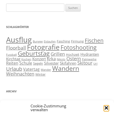
Suchen
nach:
SCHLAGWÖRTER
Ausflug
Fischen
Fasching
Firmung
Bungee
Eislaufen
Fotografie
Fotoshooting
Floorball
Geburtstag
Grillen
Hydranten
Hochzeit
Fussball
Ostern
Krka
Kirchtag
Konzert
Kochen
Nikolo
Palmweihe
Skitour
Reiten
Schule
Silvester
Skifahren
Segeln
Url
Wandern
Urlaub
Vatertag
Wander
Weihnachten
Winter
ARCHIV
ARCHIV
Cookie-Zustimmung
verwalten