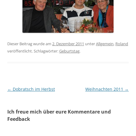
Dieser Beitrag wurde am
2. Dezember 2011
unter
Allgemein
,
Roland
veröffentlicht. Schlagwörter:
Geburtstag
.
Beitragsnavigation
←
Dobratsch im Herbst
Weihnachten 2011
→
Ich freue mich über eure Kommentare und
Feedback