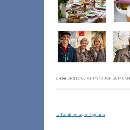
Dieser Beitrag wurde am
18. April 2014
unt
Beitragsnavigation
←
Familientag in Lignano