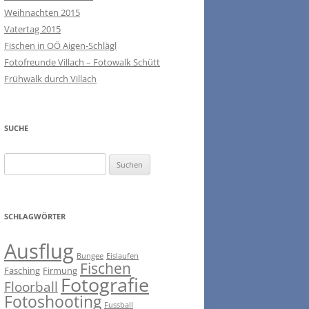
Weihnachten 2015
Vatertag 2015
Fischen in OÖ Aigen-Schlägl
Fotofreunde Villach – Fotowalk Schütt
Frühwalk durch Villach
SUCHE
Suchen
nach:
SCHLAGWÖRTER
Ausflug
Bungee
Eislaufen
Fischen
Fasching
Firmung
Fotografie
Floorball
Fotoshooting
Fussball