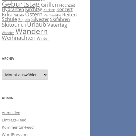
Geburtstag
Grillen
Hochzeit
Hydranten
Kirchtag
Konzert
Kochen
Ostern
Krka
Reiten
Nikolo
Palmweihe
Schule
Silvester
Skifahren
Segeln
Urlaub
Skitour
Vatertag
Url
Wandern
Wander
Weihnachten
Winter
ARCHIV
ARCHIV
ADMIN
Anmelden
Eintrags-Feed
Kommentar-Feed
WordPress.org