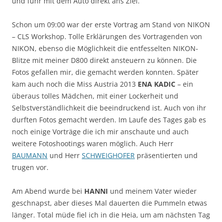
und fuhr mit dem Auto direkt ans Ziel.
Schon um 09:00 war der erste Vortrag am Stand von NIKON
– CLS Workshop. Tolle Erklärungen des Vortragenden von
NIKON, ebenso die Möglichkeit die entfesselten NIKON-
Blitze mit meiner D800 direkt ansteuern zu können. Die
Fotos gefallen mir, die gemacht werden konnten. Später
kam auch noch die Miss Austria 2013
ENA KADIC
– ein
überaus tolles Mädchen, mit einer Lockerheit und
Selbstverständlichkeit die beeindruckend ist. Auch von ihr
durften Fotos gemacht werden. Im Laufe des Tages gab es
noch einige Vorträge die ich mir anschaute und auch
weitere Fotoshootings waren möglich. Auch Herr
BAUMANN
und Herr
SCHWEIGHOFER
präsentierten und
trugen vor.
Am Abend wurde bei
HANNI
und meinem Vater wieder
geschnapst, aber dieses Mal dauerten die Pummeln etwas
länger. Total müde fiel ich in die Heia, um am nächsten Tag