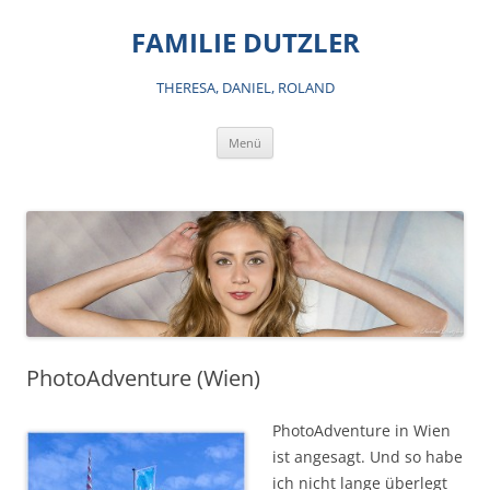
Zum
Inhalt
FAMILIE DUTZLER
springen
THERESA, DANIEL, ROLAND
Menü
PhotoAdventure (Wien)
PhotoAdventure in Wien
ist angesagt. Und so habe
ich nicht lange überlegt