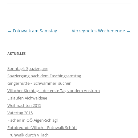
Beitragsnavigation
←
Fotowalk am Samstag
Verregnetes Wochenende
→
AKTUELLES
Sonntag’s Spaziergang
Spaziergang nach dem Faschingsamstag
Gingerhütte – Schwammerl suchen
Villacher Kirchtag – der erste Tag vor dem Ansturm
Eislaufen Aichwaldsee
Weihnachten 2015
Vatertag 2015
Fischen in OÖ Aigen-Schlägl
Fotofreunde Villach – Fotowalk Schütt
Frühwalk durch Villach