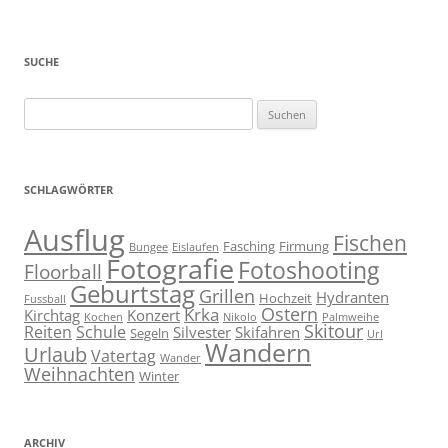
SUCHE
Suchen
nach:
SCHLAGWÖRTER
Ausflug
Fischen
Fasching
Firmung
Bungee
Eislaufen
Fotografie
Fotoshooting
Floorball
Geburtstag
Grillen
Hydranten
Hochzeit
Fussball
Ostern
Krka
Kirchtag
Konzert
Kochen
Nikolo
Palmweihe
Skitour
Reiten
Schule
Silvester
Skifahren
Segeln
Url
Wandern
Urlaub
Vatertag
Wander
Weihnachten
Winter
ARCHIV