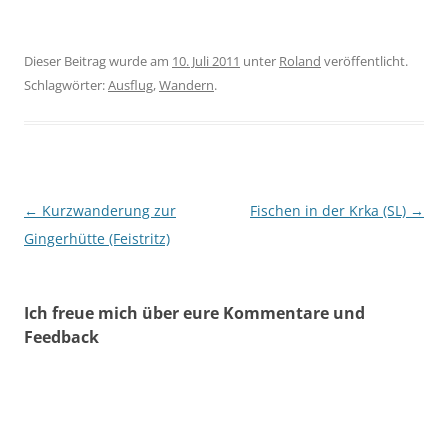
Dieser Beitrag wurde am
10. Juli 2011
unter
Roland
veröffentlicht.
Schlagwörter:
Ausflug
,
Wandern
.
Beitragsnavigation
←
Kurzwanderung zur
Fischen in der Krka (SL)
→
Gingerhütte (Feistritz)
Ich freue mich über eure Kommentare und
Feedback