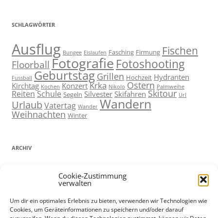
SCHLAGWÖRTER
Ausflug
Fischen
Fasching
Firmung
Bungee
Eislaufen
Fotografie
Fotoshooting
Floorball
Geburtstag
Grillen
Hydranten
Hochzeit
Fussball
Ostern
Krka
Kirchtag
Konzert
Kochen
Nikolo
Palmweihe
Skitour
Reiten
Schule
Silvester
Skifahren
Segeln
Url
Wandern
Urlaub
Vatertag
Wander
Weihnachten
Winter
ARCHIV
ARCHIV
Cookie-Zustimmung
verwalten
Um dir ein optimales Erlebnis zu bieten, verwenden wir Technologien wie
Cookies, um Geräteinformationen zu speichern und/oder darauf
ADMIN